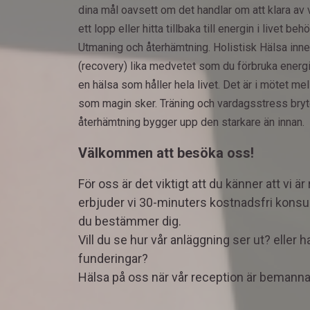
dina mål oavsett om det handlar om att klara av 
ett lopp eller hitta tillbaka till energin i livet b
Utmaning och återhämtning. Holistisk Hälsa inneb
(recovery) lika medvetet som du förbruka energ
en hälsa som håller hela livet. Det är i mötet 
som magin sker. Träning och vardagsstress bry
återhämtning bygger upp den starkare än innan.
Välkommen att besöka oss!
För oss är det viktigt att du känner att vi är 
erbjuder vi 30-minuters kostnadsfri konsu
du bestämmer dig.
Vill du se hur vår anläggning ser ut? eller 
funderingar?
Hälsa på oss när vår reception är bemanna