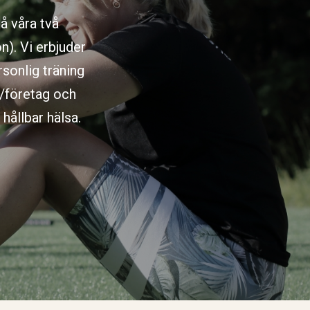
å våra två
n). Vi erbjuder
rsonlig träning
d/företag och
hållbar hälsa.