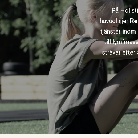
På Holist
huvudlinjer
Re
tjänster inom 
till lymfmas
strävar efter