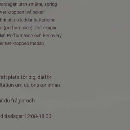
vardagen utan smärta, spring
ehöver kroppen två saker:
är att du laddar batterierna
in (performance). Det skapar
mellan Performance och Recovery
ter ner kroppen medan
rätt plats för dig, därför
ltation om du önskar innan
har du frågor och
d tisdagar 12:00-18:00.