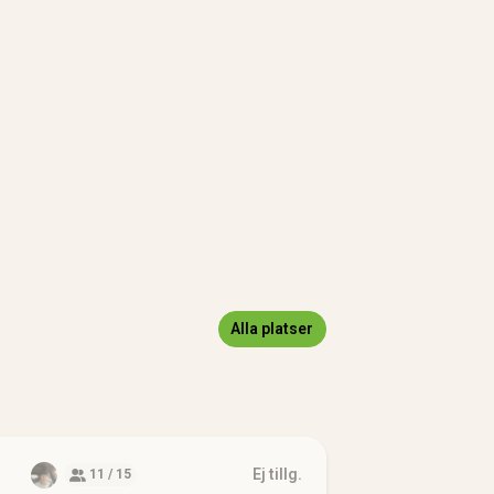
Alla platser
Ej tillg.
11 / 15