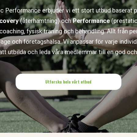
ic Performance erbjuder vi ett stort utbud baserat p
covery
(återhämtning) och
Performance
(prestatio
coaching, fysisk träning och behandling. Allt från pe
sage och företagshälsa. Vi anpassar för varje indivi
 att utbilda och leda våra medlemmar till en god och 
Utforska hela vårt utbud