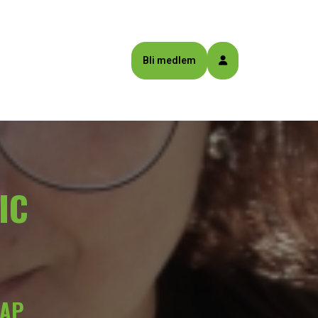
Bli medlem
IC
KAP