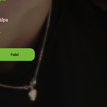
älpa
.
Padel