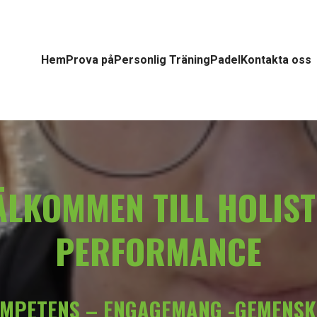
Hem
Prova på
Personlig Träning
Padel
Kontakta oss
ÄLKOMMEN TILL HOLIST
PERFORMANCE
MPETENS – ENGAGEMANG -GEMENS