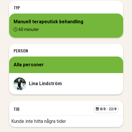
TYP
Manuell terapeutisk behandling
60 minuter
PERSON
Alla personer
Lina
Lindström
TID
8/8
- 22/8
Kunde inte hitta några tider